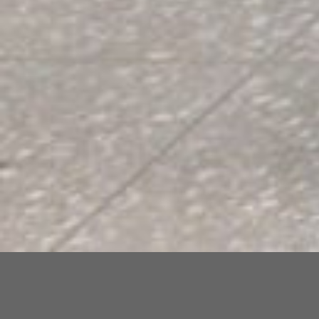
C3907: Centroamérica: de la
colonia a las repúblicas (siglos XVI