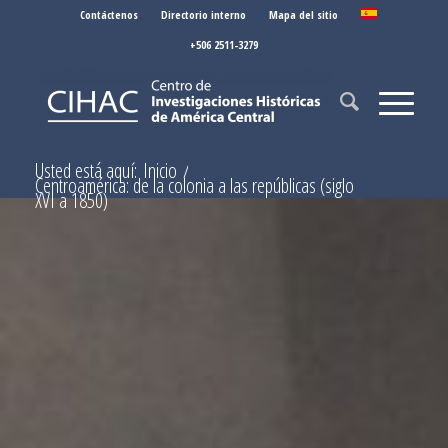
Contáctenos
Directorio interno
Mapa del sitio
+506 2511-3279
Usted está aquí:
Inicio
/
Centroamérica: de la colonia a las repúblicas (siglo
XVI a 1850)